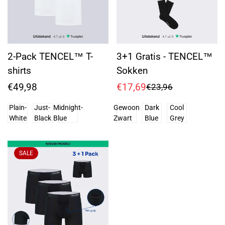
2-Pack TENCEL™ T-
3+1 Gratis - TENCEL™
shirts
Sokken
Regular
€49,98
€17,69
€23,96
Sale
Regular
price
price
price
Plain-
Just-
Midnight-
Gewoon
Dark
Cool
White
Black
Blue
Zwart
Blue
Grey
SALE