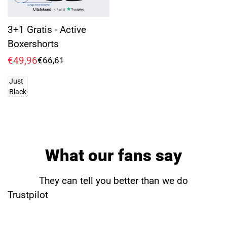
3+1 Gratis - Active
Boxershorts
€49,96
€66,61
Sale
Regular
price
price
Just
Black
What our fans say
They can tell you better than we do
Trustpilot