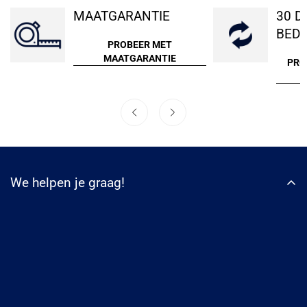
MAATGARANTIE
30 D
BEDE
PROBEER MET
MAATGARANTIE
PRO
We helpen je graag!
WhatsApp