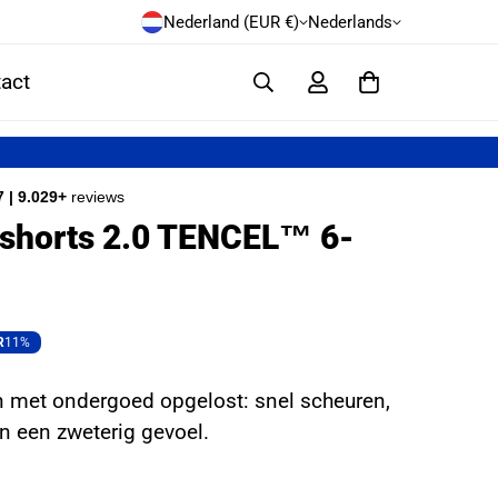
Nederland (EUR €)
Nederlands
act
7 | 9.029+
reviews
shorts 2.0 TENCEL™ 6-
R
11%
n met ondergoed opgelost: snel scheuren,
 en een zweterig gevoel.