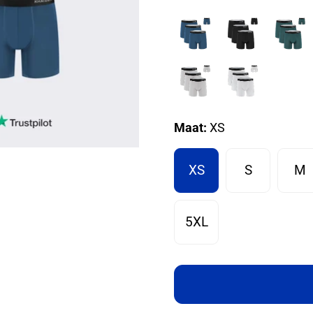
Maat:
XS
XS
S
M
5XL