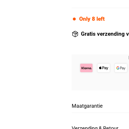
Only
8
left
Gratis verzending 
Maatgarantie
De eerste onderbroek v
Verzending & Retour