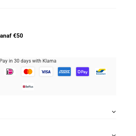
vanaf €50
Pay in 30 days with Klarna
alt onder onze
Maatgarantie
service. We