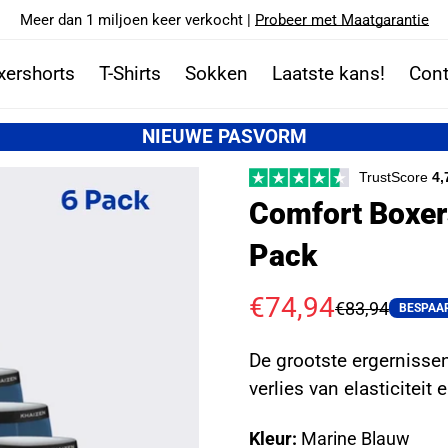
Meer dan 1 miljoen keer verkocht |
Probeer met Maatgarantie
xershorts
T-Shirts
Sokken
Laatste kans!
Cont
NIEUWE PASVORM
TrustScore
4,
Comfort Boxer
Pack
€74,94
€83,94
Sale
Regular
BESPAA
price
price
De grootste ergernisse
verlies van elasticiteit
Kleur:
Marine Blauw