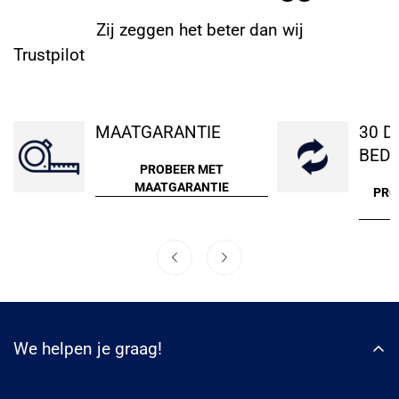
Zij zeggen het beter dan wij
Trustpilot
MAATGARANTIE
30 D
BEDE
PROBEER MET
MAATGARANTIE
PRO
We helpen je graag!
WhatsApp